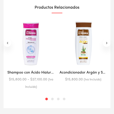
Productos Relacionados
Shampoo con Ácido Hialurónico y Keratina
Acondicionador Argán y Sábila 425 ml
Rango
$
15,800.00
-
$
27,100.00
$
15,800.00
(Iva
(Iva Incluido)
de
Incluido)
precios:
desde
$15,800.00