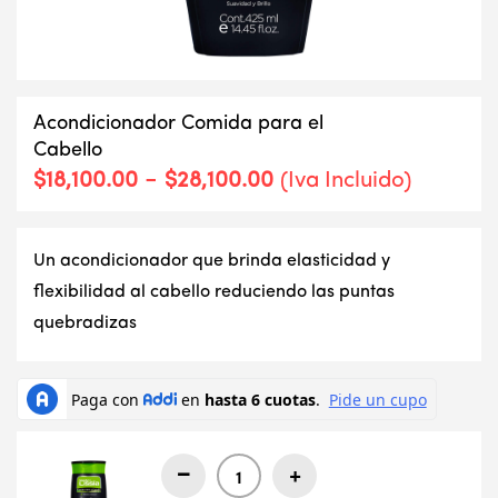
Acondicionador Comida para el
Cabello
Rango
-
$
18,100.00
$
28,100.00
(Iva Incluido)
de
precios:
desde
Un acondicionador que brinda elasticidad y
$18,100.00
hasta
flexibilidad al cabello reduciendo las puntas
$28,100.00
quebradizas
-
+