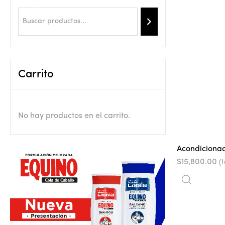
Carrito
No hay productos en el carrito.
Acondicionad
$
15,800.00
(I