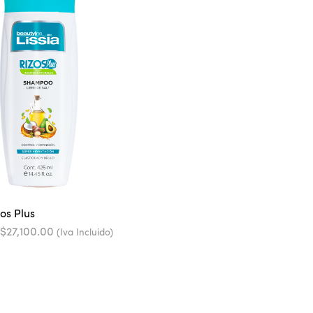
os Plus
Rango
$
27,100.00
(Iva Incluido)
de
precios:
desde
$15,800.00