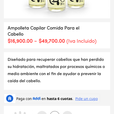
Ampolleta Capilar Comida Para el
Cabello
Rango
-
$
16,900.00
$
49,700.00
(Iva Incluido)
de
precios:
desde
Diseñado para recuperar cabellos que han perdido
$16,900.00
hasta
su hidratación, maltratados por procesos químicos o
$49,700.00
medio ambiente con el fin de ayudar a prevenir la
caída del cabello.