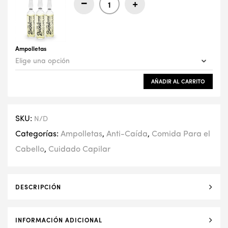
-
+
Ampolletas
AÑADIR AL CARRITO
SKU:
N/D
Categorías:
Ampolletas
,
Anti-Caída
,
Comida Para el
Cabello
,
Cuidado Capilar
DESCRIPCIÓN
INFORMACIÓN ADICIONAL