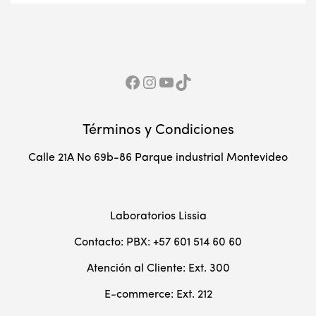
$18,100.00
$17,100.0
hasta
hasta
$28,100.00
$27,300.
Facebook
Red Social Instagram
YouTube
TikTok
Términos y Condiciones
Calle 21A No 69b-86 Parque industrial Montevideo
Laboratorios Lissia
Contacto: PBX: +57 601 514 60 60
Atención al Cliente: Ext. 300
E-commerce: Ext. 212